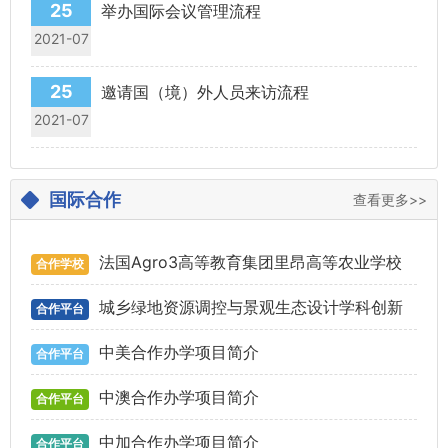
25
举办国际会议管理流程
2021-07
25
邀请国（境）外人员来访流程
2021-07
国际合作
查看更多>>
法国Agro3高等教育集团里昂高等农业学校
合作学校
2022年线上暑期学校招生简章 - France Agro3 Isara
城乡绿地资源调控与景观生态设计学科创新
合作平台
2022 Online International Summer School - FOOD
引智基地介绍
中美合作办学项目简介
合作平台
HERITAGE
中澳合作办学项目简介
合作平台
中加合作办学项目简介
合作平台